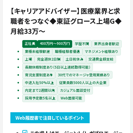
【キャリアアドバイザー】医療業界と求
職者をつなぐ◆東証グロース上場G◆
月給33万〜
正社員
400万円〜900万円
学歴不問
業界出身者歓迎
業種未経験歓迎
職種経験者優遇
マネジメント経験あり
上場
完全週休2日制
土日祝休み
交通費全額支給
長期休暇制度あり（5日以上連続取得可能）
育児支援制度あり
30代でのマネージャ登用実績あり
中途入社50%以上
従業員数5000人以上の大企業
内定まで2週間以内
カジュアル面談受付
採用予定数5名以上
Web面接可能
Web履歴書で注目しているポイント