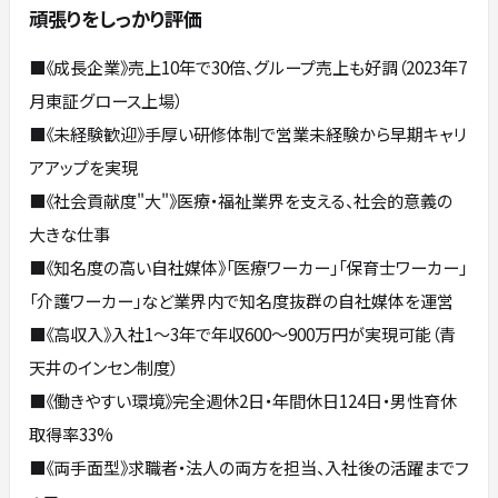
頑張りをしっかり評価
■《成長企業》売上10年で30倍、グループ売上も好調（2023年7
月東証グロース上場）
■《未経験歓迎》手厚い研修体制で営業未経験から早期キャリ
アアップを実現
■《社会貢献度"大"》医療・福祉業界を支える、社会的意義の
大きな仕事
■《知名度の高い自社媒体》「医療ワーカー」「保育士ワーカー」
「介護ワーカー」など業界内で知名度抜群の自社媒体を運営
■《高収入》入社1〜3年で年収600〜900万円が実現可能（青
天井のインセン制度）
■《働きやすい環境》完全週休2日・年間休日124日・男性育休
取得率33%
■《両手面型》求職者・法人の両方を担当、入社後の活躍までフ