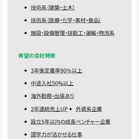
技術系（建築・土木）
技術系（医療・化学・素材・食品）
施設・設備管理・技能工・運輸・物流系
希望の会社特徴
3年後定着率90％以上
中途入社50%以上
海外勤務・出張あり
2年連続売上UP
外資系企業
設立5年以内の成長ベンチャー企業
語学力が活かせる仕事