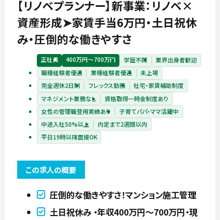
【リノベプランナー】新事業：リノベ×
資産形成➤家賃手当6万円・土日祝休
み・圧倒的な働きやすさ
正社員
400万円〜700万円
学歴不問
業界出身者歓迎
職種経験者優遇
業種経験者優遇
未上場
完全週休2日制
フレックス勤務
社宅・家賃補助制度
マネジメント業務なし
資格取得一時金制度あり
女性の管理職登用実績あり
子育てパパ・ママ活躍中
中途入社50%以上
内定まで2週間以内
平日19時以降面接OK
この求人の概要
圧倒的な働きやすさ！マンション施工管理
土日祝休み ・年収400万円～700万円・現