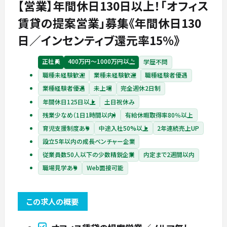
【営業】年間休日130日以上！「オフィス
賃貸の提案営業」募集《年間休日130
日／インセンティブ還元率15%》
正社員
400万円〜1000万円以上
学歴不問
職種未経験歓迎
業種未経験歓迎
職種経験者優遇
業種経験者優遇
未上場
完全週休2日制
年間休日125日以上
土日祝休み
残業少なめ（1日1時間以内）
有給休暇取得率80％以上
育児支援制度あり
中途入社50%以上
2年連続売上UP
設立5年以内の成長ベンチャー企業
従業員数50人以下の少数精鋭企業
内定まで2週間以内
職場見学あり
Web面接可能
この求人の概要