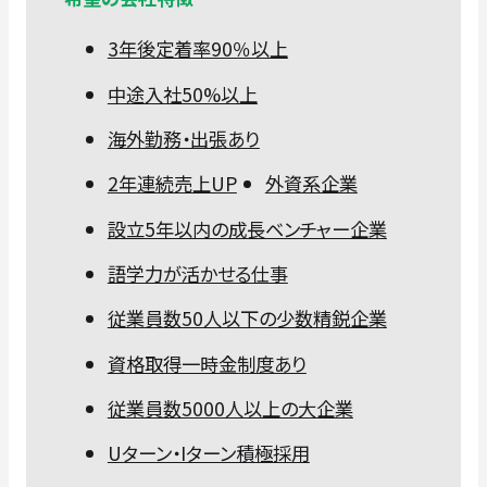
3年後定着率90％以上
中途入社50%以上
海外勤務・出張あり
2年連続売上UP
外資系企業
設立5年以内の成長ベンチャー企業
語学力が活かせる仕事
従業員数50人以下の少数精鋭企業
資格取得一時金制度あり
従業員数5000人以上の大企業
Uターン・Iターン積極採用