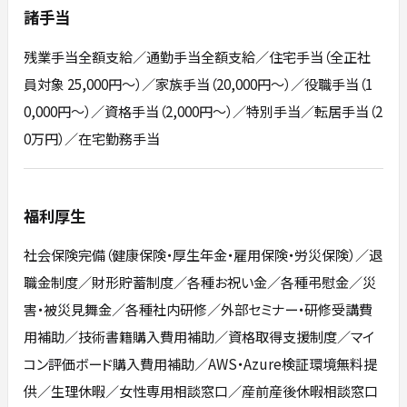
諸手当
残業手当全額支給／通勤手当全額支給／住宅手当（全正社
員対象 25,000円～）／家族手当（20,000円～）／役職手当（1
0,000円～）／資格手当（2,000円～）／特別手当／転居手当（2
0万円）／在宅勤務手当
福利厚生
社会保険完備（健康保険・厚生年金・雇用保険・労災保険）／退
職金制度／財形貯蓄制度／各種お祝い金／各種弔慰金／災
害・被災見舞金／各種社内研修／外部セミナー・研修受講費
用補助／技術書籍購入費用補助／資格取得支援制度／マイ
コン評価ボード購入費用補助／AWS・Azure検証環境無料提
供／生理休暇／女性専用相談窓口／産前産後休暇相談窓口