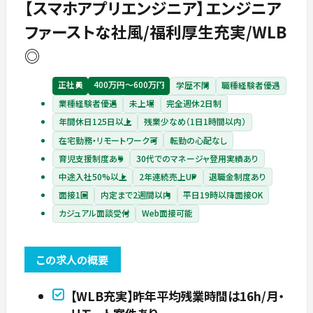
【スマホアプリエンジニア】エンジニア
ファーストな社風/福利厚生充実/WLB
◎
正社員
400万円〜600万円
学歴不問
職種経験者優遇
業種経験者優遇
未上場
完全週休2日制
年間休日125日以上
残業少なめ（1日1時間以内）
在宅勤務・リモートワーク可
転勤の心配なし
育児支援制度あり
30代でのマネージャ登用実績あり
中途入社50%以上
2年連続売上UP
退職金制度あり
面接1回
内定まで2週間以内
平日19時以降面接OK
カジュアル面談受付
Web面接可能
この求人の概要
【WLB充実】昨年平均残業時間は16h/月・