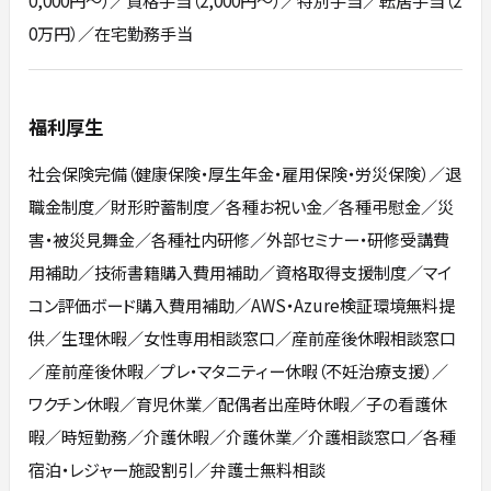
0万円）／在宅勤務手当
福利厚生
社会保険完備（健康保険・厚生年金・雇用保険・労災保険）／退
職金制度／財形貯蓄制度／各種お祝い金／各種弔慰金／災
害・被災見舞金／各種社内研修／外部セミナー・研修受講費
用補助／技術書籍購入費用補助／資格取得支援制度／マイ
コン評価ボード購入費用補助／AWS・Azure検証環境無料提
供／生理休暇／女性専用相談窓口／産前産後休暇相談窓口
／産前産後休暇／プレ・マタニティー休暇（不妊治療支援）／
ワクチン休暇／育児休業／配偶者出産時休暇／子の看護休
暇／時短勤務／介護休暇／介護休業／介護相談窓口／各種
宿泊・レジャー施設割引／弁護士無料相談