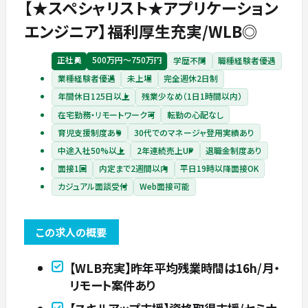
【★スペシャリスト★アプリケーション
エンジニア】福利厚生充実/WLB◎
正社員
500万円〜750万円
学歴不問
職種経験者優遇
業種経験者優遇
未上場
完全週休2日制
年間休日125日以上
残業少なめ（1日1時間以内）
在宅勤務・リモートワーク可
転勤の心配なし
育児支援制度あり
30代でのマネージャ登用実績あり
中途入社50%以上
2年連続売上UP
退職金制度あり
面接1回
内定まで2週間以内
平日19時以降面接OK
カジュアル面談受付
Web面接可能
この求人の概要
【WLB充実】昨年平均残業時間は16h/月・
リモート案件あり