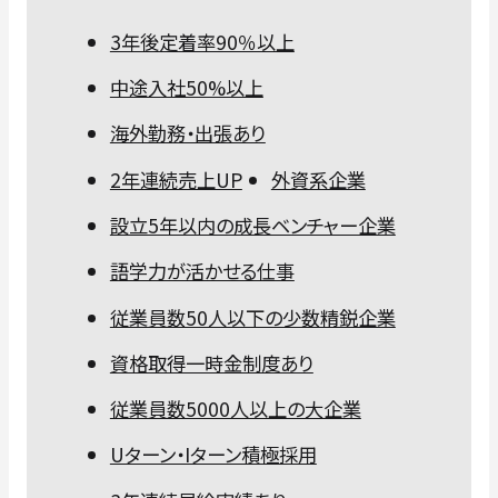
3年後定着率90％以上
中途入社50%以上
海外勤務・出張あり
2年連続売上UP
外資系企業
設立5年以内の成長ベンチャー企業
語学力が活かせる仕事
従業員数50人以下の少数精鋭企業
資格取得一時金制度あり
従業員数5000人以上の大企業
Uターン・Iターン積極採用