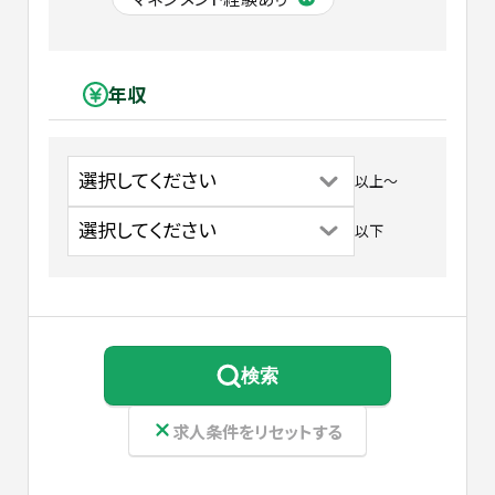
年収
以上
〜
以下
検索
求人条件をリセットする