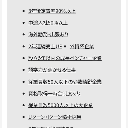
3年後定着率90％以上
中途入社50%以上
海外勤務・出張あり
2年連続売上UP
外資系企業
設立5年以内の成長ベンチャー企業
語学力が活かせる仕事
従業員数50人以下の少数精鋭企業
資格取得一時金制度あり
従業員数5000人以上の大企業
Uターン・Iターン積極採用