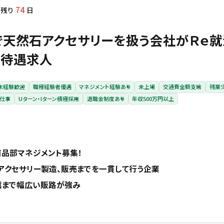
74
残り
日
で天然石アクセサリーを扱う会社がＲｅ就
高待遇求人
未経験歓迎
職種経験者優遇
マネジメント経験あり
未上場
交通費全額支給
残業少
仕事
Uターン・Iターン積極採用
退職金制度あり
年収500万円以上
商品部マネジメント募集！
アクセサリー製造、販売までを一貫して行う企業
配信まで幅広い販路が強み