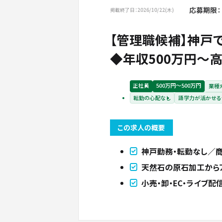
応募期限：
掲載終了日：2026/10/22(木)
【管理職候補】神戸
◆年収500万円～
正社員
500万円〜500万円
業種
転勤の心配なし
語学力が活かせる
この求人の概要
神戸勤務・転勤なし／
天然石の原石加工から
小売・卸・EC・ライブ