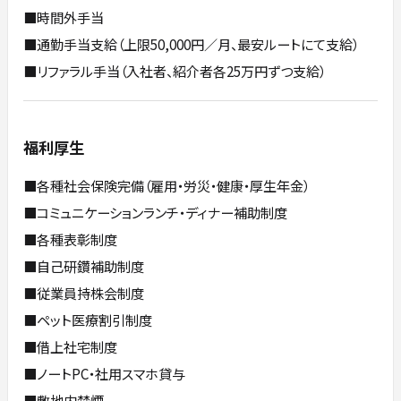
■時間外手当
■通勤手当支給（上限50,000円／月、最安ルートにて支給）
■リファラル手当（入社者、紹介者各25万円ずつ支給）
福利厚生
■各種社会保険完備（雇用・労災・健康・厚生年金）
■コミュニケーションランチ・ディナー補助制度
■各種表彰制度
■自己研鑽補助制度
■従業員持株会制度
■ペット医療割引制度
■借上社宅制度
■ノートPC・社用スマホ貸与
■敷地内禁煙