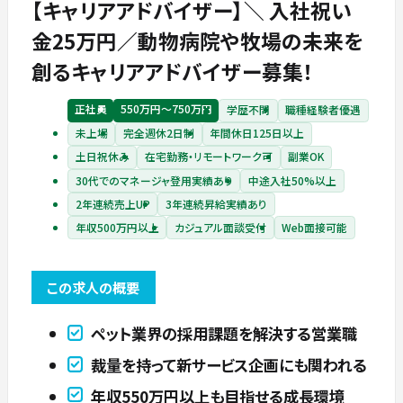
【キャリアアドバイザー】＼ 入社祝い
金25万円／動物病院や牧場の未来を
創るキャリアアドバイザー募集！
正社員
550万円〜750万円
学歴不問
職種経験者優遇
未上場
完全週休2日制
年間休日125日以上
土日祝休み
在宅勤務・リモートワーク可
副業OK
30代でのマネージャ登用実績あり
中途入社50%以上
2年連続売上UP
3年連続昇給実績あり
年収500万円以上
カジュアル面談受付
Web面接可能
この求人の概要
ペット業界の採用課題を解決する営業職
裁量を持って新サービス企画にも関われる
年収550万円以上も目指せる成長環境