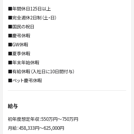
■年間休日125日以上
■完全週休2日制（土・日）
■国民の祝日
■慶弔休暇
■GW休暇
■夏季休暇
■年末年始休暇
■有給休暇（入社日に10日間付与）
■ペット慶弔休暇
給与
初年度想定年収：550万円〜750万円
月給：458,333円～625,000円